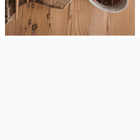
Parliamo di tahina facile, ovvero come
topping
da aggiungere a bowl dolci e salate.
Specialmente
a colazione
, un paio di
cucchiaiate di tahina possono aiutarvi ad
arricchire
açai bowl
,
chia pudding
e
porridge
classico
con una bella dose di gusto ed
energia. E se per pranzo siete a corto di idee,
beh sapete già cosa fare: utilizzate la tahina
in salsa o crema su insalate e piatti unici,