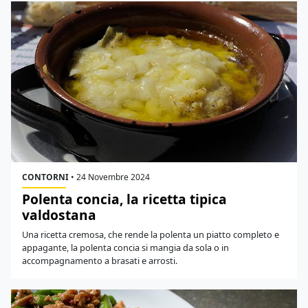
CONTORNI
•
24 Novembre 2024
Polenta concia, la ricetta tipica
valdostana
Una ricetta cremosa, che rende la polenta un piatto completo e
appagante, la polenta concia si mangia da sola o in
accompagnamento a brasati e arrosti.