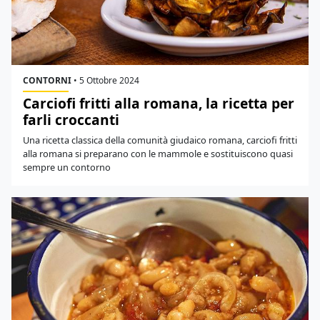
CONTORNI
•
5 Ottobre 2024
Carciofi fritti alla romana, la ricetta per
farli croccanti
Una ricetta classica della comunità giudaico romana, carciofi fritti
alla romana si preparano con le mammole e sostituiscono quasi
sempre un contorno