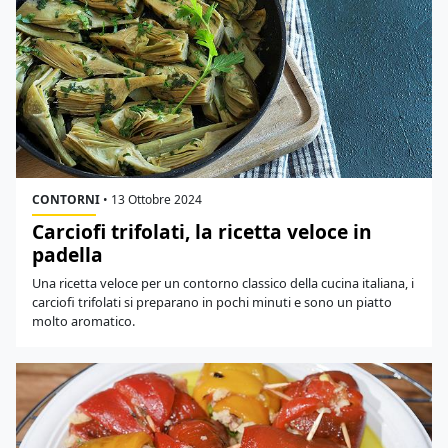
CONTORNI
•
13 Ottobre 2024
Carciofi trifolati, la ricetta veloce in
padella
Una ricetta veloce per un contorno classico della cucina italiana, i
carciofi trifolati si preparano in pochi minuti e sono un piatto
molto aromatico.