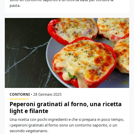
pasta.
CONTORNI
•
28 Gennaio 2025
Peperoni gratinati al forno, una ricetta
light e filante
Una ricetta con pochi ingredienti e che si prepara in poco tempo,
i peperoni gratinati al forno sono un contorno saporito, o un
secondo vegetariano.