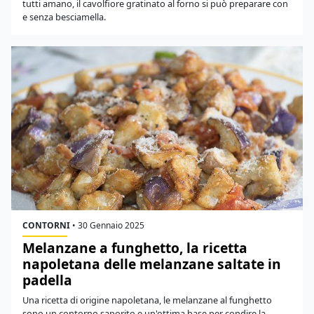
tutti amano, il cavolfiore gratinato al forno si può preparare con
e senza besciamella.
CONTORNI
•
30 Gennaio 2025
Melanzane a funghetto, la ricetta
napoletana delle melanzane saltate in
padella
Una ricetta di origine napoletana, le melanzane al funghetto
sono un contorno saporito e un'ottima base per condire la