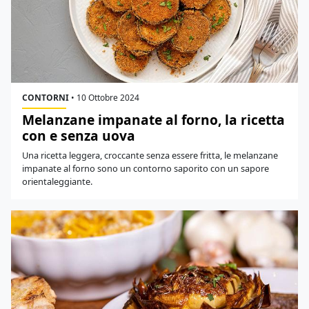
CONTORNI
•
10 Ottobre 2024
Melanzane impanate al forno, la ricetta
con e senza uova
Una ricetta leggera, croccante senza essere fritta, le melanzane
impanate al forno sono un contorno saporito con un sapore
orientaleggiante.