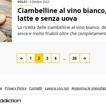
DOLCI
•
3 Ottobre 2022
Ciambelline al vino bianco,
latte e senza uova
La ricetta delle ciambelline al vino bianco, de
anice e molto friabili oltre che completamen
←
1
2
3
4
...
26
→
ie
Privacy Policy
Contatti
Lavora con noi
Aggiorna le impostazi