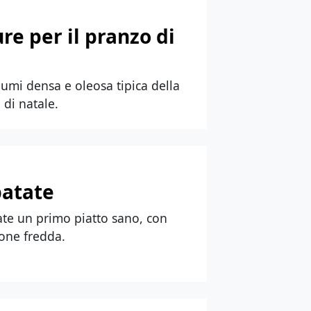
re per il pranzo di
gumi densa e oleosa tipica della
 di natale.
patate
tate un primo piatto sano, con
ione fredda.