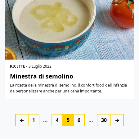
RICETTE
•
3 Luglio 2022
Minestra di semolino
La ricetta della minestra di semolino, il confort food dell'infanzia
da personalizzare anche per una cena importante.
←
1
...
4
5
6
...
30
→